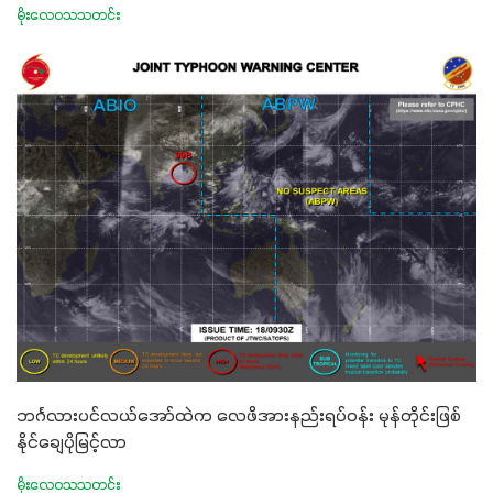
မိုးလေဝသသတင်း
ဘင်္ဂလားပင်လယ်အော်ထဲက လေဖိအားနည်းရပ်ဝန်း မုန်တိုင်းဖြစ်
နိုင်ချေပိုမြင့်လာ
မိုးလေဝသသတင်း