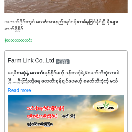
အလယ်ပိုင်းတွင် လေဖိအားနည်းရပ်ဝန်းတစ်ခုဖြစ်နိုင်၍ မိုးများ
ဆက်ရှိနိုင်
မိုးလေဝသသတင်း
Farm Link Co.,Ltd
ကြော်ငြာ
ရေမီးအစုံနဲ့ လေထီးခုန်နိုင်မယ့် ဖန်းလင့်ရဲ့ #စမတ်သီးစုံလာပါ
ပြီ.....ဦးကြီးတို့ရေ ‌လေထီးခုန်ချင်ပေမယ့် စမတ်သီးစုံကို မသိ
သေးရင်တော့ ဒီစာလေးကို ဆက်ဖတ်‌ပေးပါ #စမတ်သီးစုံဆိုတာ
Read more
အပင်တိုင်းအတွက် အဓိကအာဟာရNPK (19:7:8)နဲ့ #ဟူးမစ်
အက်စစ်တို့ အချိုးကျ ပေါင်းစပ်ထားတဲ့ ကွန်ပေါင်း
ဓာတ်မြေဩဇာဖြစ်ပါတယ်။ အဓိကအကျိုးကျေးဇူးတွေအနေနဲ့
ကတော့ နိုက်ထရိုဂျင် 19%ပါဝင်တဲ့အတွက် ကလိုရိုဖီးလ်ဖွဲ့စည်း
မှုကို အားပေးကာ သီးနှံပင်များ၏အရွက်များစိမ်းလန်းသန်စွမ်း