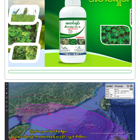
သုံးသင့်ပါတယ်။