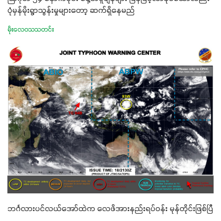
ပုံမှန်မိုးရွာသွန်းမှုများတော့ ဆက်ရှိနေမည်
မိုးလေဝသသတင်း
ဘင်္ဂလားပင်လယ်အော်ထဲက လေဖိအားနည်းရပ်ဝန်း မုန်တိုင်းဖြစ်ပြီ