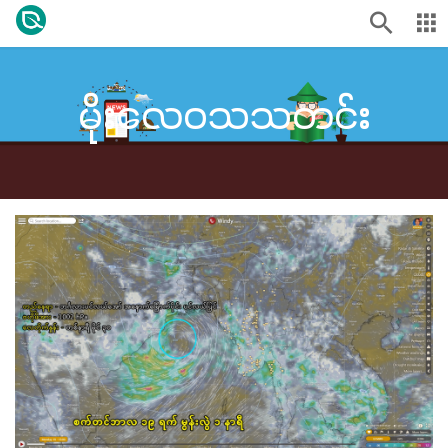
မိုးလေဝသသတင်း