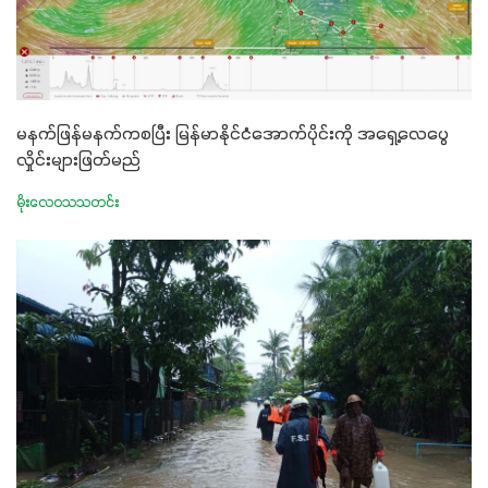
မနက်ဖြန်မနက်ကစပြီး မြန်မာနိုင်ငံအောက်ပိုင်းကို အရှေ့လေပွေ
လှိုင်းများဖြတ်မည်
မိုးလေဝသသတင်း