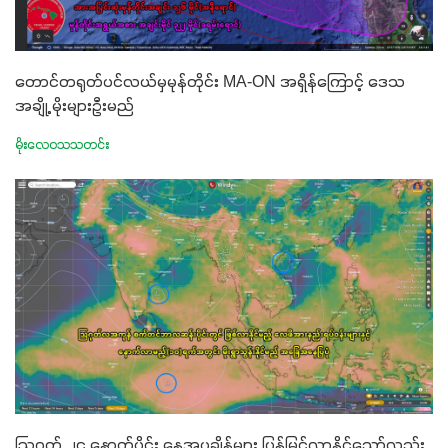
တောင်တရုတ်ပင်လယ်မှမုန်တိုင်း MA-ON အရှိန်ကြောင့် ဒေသ
အချို့ မိုးများဦးမည်
မိုးလေဝသသတင်း
ဩဂုတ် ၂၄ နောက်ပိုင်း နေ့အပူချိန်များ ပြန်မြင့်လာနိုင်သော်လည်း