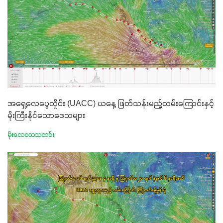
အရှေ့လေပွေလှိုင်း (UACC) ယနေ့ ဖြတ်သန်းမည့်လမ်းကြောင်းနှင့်
မိုးကြီးနိုင်သောဒေသများ
မိုးလေဝသသတင်း