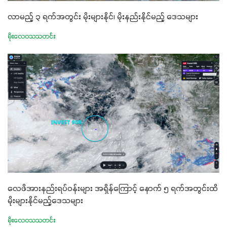
လာမည့် ၃ ရက်အတွင်း မိုးများနိုင်၊ မိုးနည်းနိုင်မည့် ဒေသများ
မိုးလေဝသသတင်း
လေဖိအားနည်းရပ်ဝန်းများ အရှိန်ကြောင့် နောက် ၅ ရက်အတွင်းထိ
မိုးများနိုင်မည့်ဒေသများ
မိုးလေဝသသတင်း