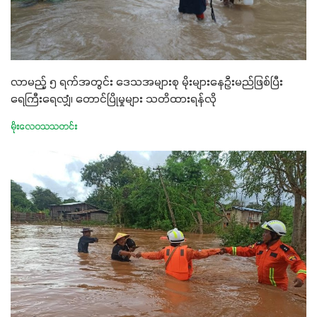
လာမည့် ၅ ရက်အတွင်း ဒေသအများစု မိုးများနေဦးမည်ဖြစ်ပြီး
ရေကြီးရေလျှံ၊ တောင်ပြိုမှုများ သတိထားရန်လို
မိုးလေဝသသတင်း