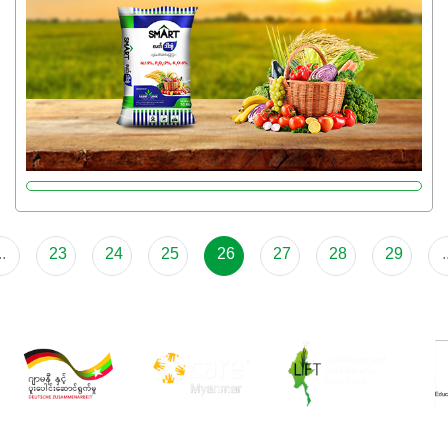
ပြီး အစာချက်လုပ်မှုအားကောင်းစေပါတယ်။ အပင်၏ပင်ပိုင်း
ကြီးထွားမှုကို တိုးမြင့်စေကာ အပင်သန်၍ အကြီးမြန်စေပါတယ်။
သင့်တော်တဲ့ Phosphorus 7%ပါဝင်မှုကြောင့် အပင်ရဲ့ အမြစ်
ဖွဲ့စည်းတည်ဆောက်မှုကို ပို၍သန်မာလာအောင် အားပေးပါ
တယ်။ ဒါ့အပြင် ပန်းပွင့်ခြင်း၊အသီးသီးခြင်း၊အစေ့တည်ခြင်း
လုပ်ငန်းစဉ်များကိုလည်း အားပေးပါတယ်။ လုံလောက်တဲ့
Potassium 8%က အပင်ရဲ့ ရောဂါဒဏ်၊ရာသီဥတုဒဏ်ခံနိုင်ရည်
ရှိမှုကို မြင့်တက်စေပြီး အသီးအရည်အသွေး၊ အရွယ်အစားနဲ့
အရသာ ပိုမိုကောင်းမွန်စေဖို့အတွက် လိုအပ်တဲ့အာဟာရဓာတ်
..
23
24
25
26
27
28
29
.
ဖြစ်ပါတယ်။ ဟူးမစ်အက်စစ်ပါဝင်ပေါင်းစပ်ထားတဲ့အတွက်
အာဟာရဓာတ်စုပ်ယူမှုကောင်းမွန်လာခြင်း၊မြေဆီလွှာဖွဲ့စည်းပုံ
နှင့်ရေထိန်းနိုင်စွမ်းအားကောင်းလာခြင်းအပါအဝင်
အကျိုးကျေးဇူးများစွာကိုရရှိစေမှာဖြစ်ပါတယ်။ စပါးအပါအဝင်
နှံစားသီးနှံများ၊ပဲအမျိုးမျိုး၊ဟင်းသီးဟင်းရွက်နဲ့ ဥယျာဉ်ခြံသီးနှံ
အားလုံးမှာ အသုံးပြုနိုင်တယ်ဆိုတော့ တစ်မျိုးတည်းနဲ့ အားလုံး
ပါဖက်(perfect)မယ့် စမတ်သီးစုံနော် အရွေးမမှားတာသေချာပြီ