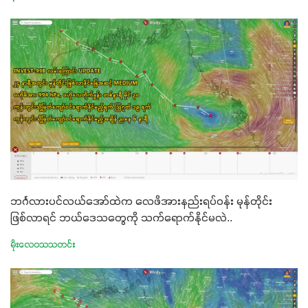
ဘင်္ဂလားပင်လယ်အော်ထဲက လေဖိအားနည်းရပ်ဝန်း မုန်တိုင်း
ဖြစ်လာရင် ဘယ်ဒေသတွေကို သက်ရောက်နိုင်မလဲ..
မိုးလေဝသသတင်း