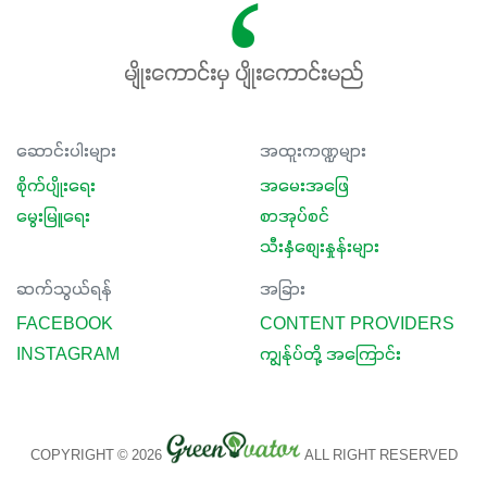
မလို့ အတွေးမများဘဲ သီးနှံတိုင်းကြီးထွားအောင် ဖန်းလင့်ရဲ့ #စ
မတ်သီးစုံကို သုံးကြပါစို့....
မျိုးကောင်းမှ ပျိုးကောင်းမည်
ဆောင်းပါးများ
အထူးကဏ္ဍများ
စိုက်ပျိုးရေး
အမေးအဖြေ
မွေးမြူရေး
စာအုပ်စင်
သီးနှံစျေးနှုန်းများ
ဆက်သွယ်ရန်
အခြား
FACEBOOK
CONTENT PROVIDERS
INSTAGRAM
ကျွန်ုပ်တို့ အကြောင်း
COPYRIGHT © 2026
ALL RIGHT RESERVED