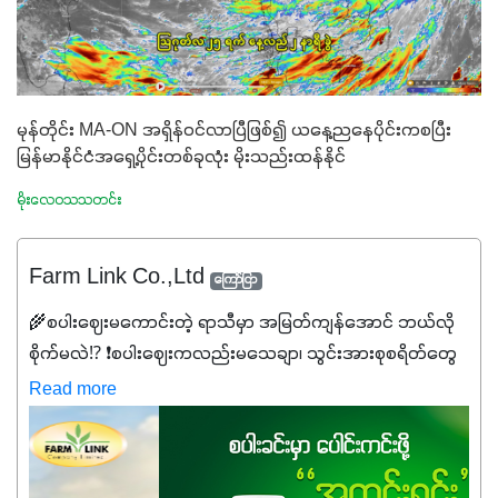
မုန်တိုင်း MA-ON အရှိန်ဝင်လာပြီဖြစ်၍ ယနေ့ညနေပိုင်းကစပြီး
မြန်မာနိုင်ငံအရှေ့ပိုင်းတစ်ခုလုံး မိုးသည်းထန်နိုင်
မိုးလေဝသသတင်း
Farm Link Co.,Ltd
ကြော်ငြာ
🌾စပါးဈေးမကောင်းတဲ့ ရာသီမှာ အမြတ်ကျန်အောင် ဘယ်လို
စိုက်မလဲ⁉️ ❗စပါးဈေးကလည်းမသေချာ၊ သွင်းအားစုစရိတ်တွေ
ကလည်း တက်နေတဲ့ဒီလိုအချိန်မှာ သွင်းအားစုဖိုးကို လျှော့ချပြီး
Read more
အထွက်နှုန်းကို ထိန်းထားနိုင်မှ ဦးကြီးတို့ အဆင်ပြေမှာနော် ✔️ဒါ
ကြောင့် ကိုယ်သုံးသမျှ ကိုယ့်အတွက်အကျိုးရစေမယ့်
အရည်အသွေးစိတ်ချရတဲ့ သွင်းအားစုပစ္စည်းတွေကိုပဲ ရွေးချယ်