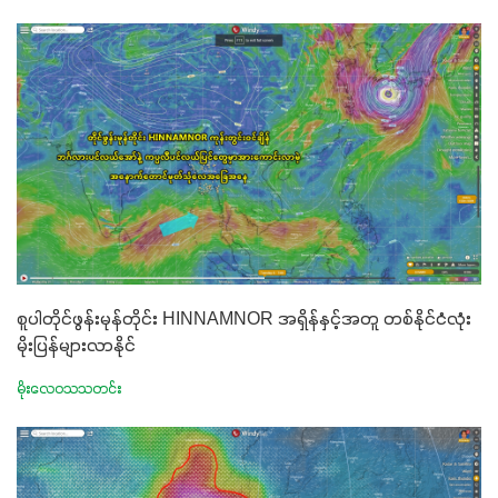
စူပါတိုင်ဖွန်းမုန်တိုင်း HINNAMNOR အရှိန်နှင့်အတူ တစ်နိုင်ငံလုံး
မိုးပြန်များလာနိုင်
မိုးလေဝသသတင်း