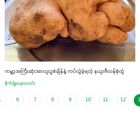
ကမ္ဘာ့အကြီးဆုံးအာလူးဥစံချိန်နဲ့ ကပ်လွဲခဲ့ရတဲ့ နယူးဇီလန်စုံတွဲ
စိုက်ပျိုးရေးသတင်း
..
6
7
8
9
10
11
12