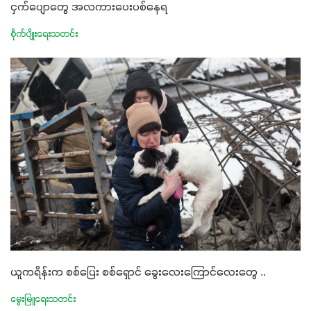
ငှက်ပျောတွေ အလကားပေးပစ်နေရ
စိုက်ပျိုးရေးသတင်း
ယူကရိန်းက စစ်ပြေး စစ်ရှောင် ခွေးလေးကြောင်လေးတွေ ..
မွေးမြူရေးသတင်း