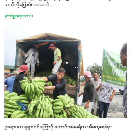
ဘယ်လိုပြောင်းလာသလဲ..
စိုက်ပျိုးရေးသတင်း
ဥရောပက ရုရှားစစ်ကြောင့် တောင်အမေရိက အီကွေဒေါမှာ