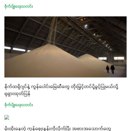
စိုက်ပျိုးရေးသတင်း
နိုက်ထရိုဂျင်နဲ့ ကွန်ပေါင်းမြေဆီတွေ တိုးမြှင့်တင်ပို့ခွင့်ပြုမယ်လို့
ရုရှားထုတ်ပြန်
စိုက်ပျိုးရေးသတင်း
မိုးထိုးနေတဲ့ ကုန်ဈေးနှုန်းကိုလိုက်ပြီး အစားအသောက်တွေ