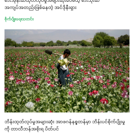
စားအုန်းဆီထုတ်လုပ်မှုအများဆုံးပေမယ့် စားသုံးဆီ
အကျပ်အတည်းဖြစ်နေတဲ့ အင်ဒိုနီးရှား
စိုက်ပျိုးရေးသတင်း
ဘိန်းထုတ်လုပ်မှုအများဆုံး အာဖဂန်နစ္စတန်မှာ ဘိန်းပင်စိုက်ပျိုးမှု
ကို တာလီဘန်အစိုးရ ပိတ်ပင်