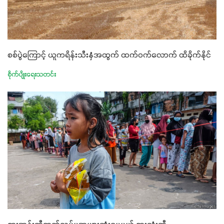
စစ်ပွဲကြောင့် ယူကရိန်းသီးနှံအထွက် ထက်ဝက်လောက် ထိခိုက်နိုင်
စိုက်ပျိုးရေးသတင်း