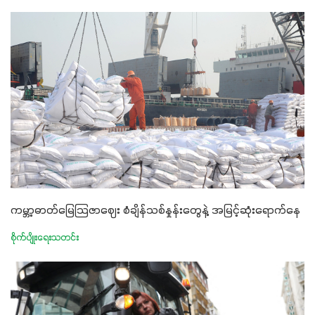
ကမ္ဘာ့ဓာတ်မြေသြဇာဈေး စံချိန်သစ်နှုန်းတွေနဲ့ အမြင့်ဆုံးရောက်နေ
စိုက်ပျိုးရေးသတင်း