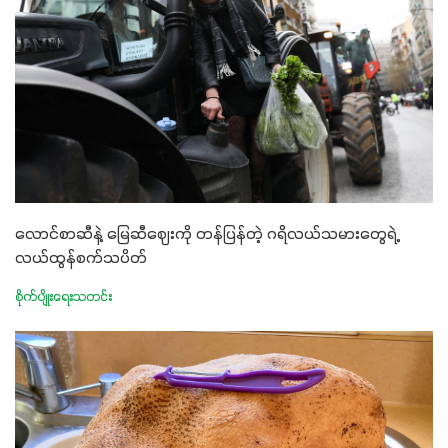
လောင်စာဆီနဲ့ မြေဆီဈေးကို တန်ပြန်တဲ့ ဂရိလယ်သမားတွေရဲ့
လယ်ထွန်စက်သပိတ်
စိုက်ပျိုးရေးသတင်း