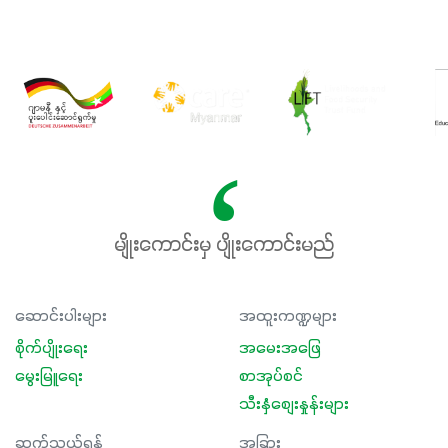
မျိုးကောင်းမှ ပျိုးကောင်းမည်
ဆောင်းပါးများ
အထူးကဏ္ဍများ
စိုက်ပျိုးရေး
အမေးအဖြေ
မွေးမြူရေး
စာအုပ်စင်
သီးနှံစျေးနှုန်းများ
ဆက်သွယ်ရန်
အခြား