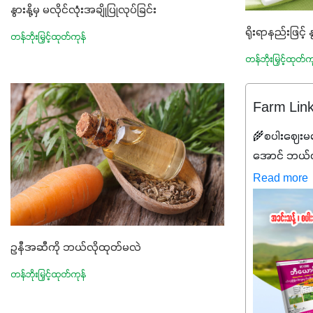
နွားနို့မှ မလိုင်လုံးအချိုပြုလုပ်ခြင်း
ရိုးရာနည်းဖြင့် နွ
တန်ဘိုးမြှင့်ထုတ်ကုန်
တန်ဘိုးမြှင့်ထုတ်က
Farm Lin
🌾စပါးဈေးမက
အောင် ဘယ်လိ
လည်းမသေချာ
Read more
လည်း တက်နေတ
ဖိုးကို လျှော့
နိုင်မှ ဦးကြီ
ဥနီအဆီကို ဘယ်လိုထုတ်မလဲ
ကြောင့် ကိုယ
စေမယ့် အရည
တန်ဘိုးမြှင့်ထုတ်ကုန်
စုပစ္စည်းတွေ