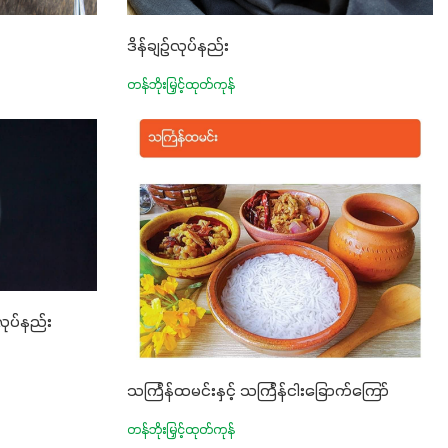
ဒိန်ချဉ်လုပ်နည်း
တန်ဘိုးမြှင့်ထုတ်ကုန်
လုပ်နည်း
သင်္ကြန်ထမင်းနှင့် သင်္ကြန်ငါးခြောက်ကြော်
တန်ဘိုးမြှင့်ထုတ်ကုန်