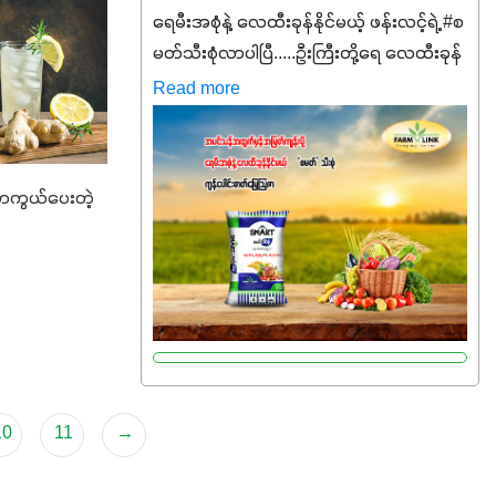
ရေမီးအစုံနဲ့ လေထီးခုန်နိုင်မယ့် ဖန်းလင့်ရဲ့ #စ
မတ်သီးစုံလာပါပြီ.....ဦးကြီးတို့ရေ ‌လေထီးခုန်
ချင်ပေမယ့် စမတ်သီးစုံကို မသိသေးရင်တော့
Read more
ဒီစာလေးကို ဆက်ဖတ်‌ပေးပါ #စမတ်သီးစုံဆို
တာ အပင်တိုင်းအတွက် အဓိက
အာဟာရNPK (19:7:8)နဲ့ #ဟူးမစ်အက်စစ်
 ကာကွယ်ပေးတဲ့
တို့ အချိုးကျ ပေါင်းစပ်ထားတဲ့ ကွန်ပေါင်း
ဓာတ်မြေဩဇာဖြစ်ပါတယ်။ အဓိက
အကျိုးကျေးဇူးတွေအနေနဲ့ကတော့ နိုက်ထရို
ဂျင် 19%ပါဝင်တဲ့အတွက် ကလိုရိုဖီးလ်ဖွဲ့စည်း
မှုကို အားပေးကာ သီးနှံပင်များ၏အရွက်များ
စိမ်းလန်းသန်စွမ်းပြီး အစာချက်လုပ်မှု
အားကောင်းစေပါတယ်။ အပင်၏ပင်ပိုင်းကြီး
ထွားမှုကို တိုးမြင့်စေကာ အပင်သန်၍ အကြီး
10
11
→
မြန်စေပါတယ်။ သင့်တော်တဲ့ Phosphorus
7%ပါဝင်မှုကြောင့် အပင်ရဲ့ အမြစ်ဖွဲ့စည်း