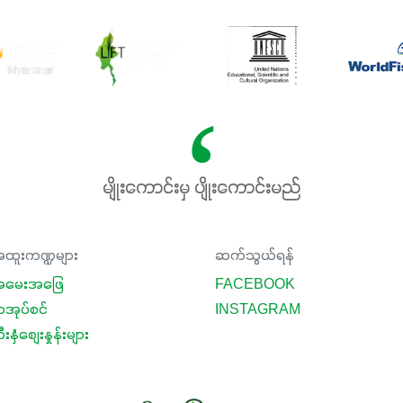
မျိုးကောင်းမှ ပျိုးကောင်းမည်
ထူးကဏ္ဍများ
ဆက်သွယ်ရန်
မေးအဖြေ
FACEBOOK
ာအုပ်စင်
INSTAGRAM
းနှံစျေးနှုန်းများ