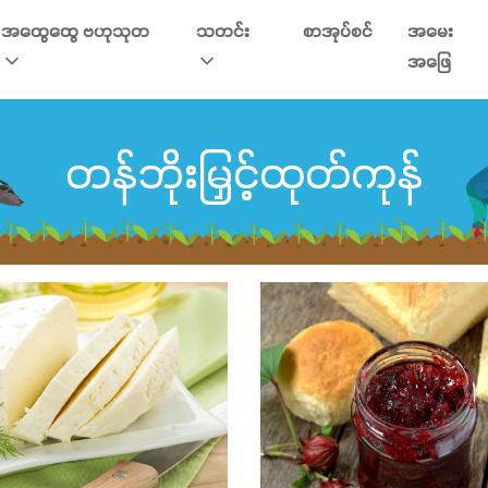
အထွေထွေ ဗဟုသုတ
သတင်း
စာအုပ်စင်
အမေး
အဖြေ
တန်ဘိုးမြှင့်ထုတ်ကုန်