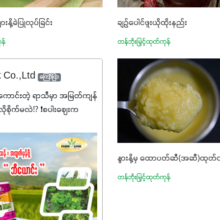
ချဥ်ပေါင်ဖူးယိုထိုးနည်း
ားနို့ခဲပြုလုပ်ခြင်း
တန်ဘိုးမြှင့်ထုတ်ကုန်
ုန်
k Co.,Ltd
ကြော်ငြာ
ောင်းတဲ့ ရာသီမှာ အမြတ်ကျန်
ုစိုက်မလဲ⁉️ ❗စပါးဈေးက
၊ သွင်းအားစုစရိတ်တွေက
ဲ့ဒီလိုအချိန်မှာ သွင်းအားစု
ချပြီး အထွက်နှုန်းကို ထိန်းထား
နွားနို့မှ ထောပတ်ဆီ(အဆီ)ထုတ်
းတို့ အဆင်ပြေမှာနော် ✔️ဒါ
်သုံးသမျှ ကိုယ့်အတွက်အကျိုးရ
တန်ဘိုးမြှင့်ထုတ်ကုန်
်အသွေးစိတ်ချရတဲ့ သွင်းအား
ကိုပဲ ရွေးချယ်သုံးသင့်ပါတယ်။