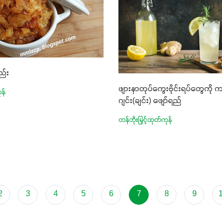
ည်း
ဖျားနာတုပ်ကွေးဗိုင်းရပ်တွေကို
ုန်
ဂျင်း(ချင်း) ဖျော်ရည်
တန်ဘိုးမြှင့်ထုတ်ကုန်
2
3
4
5
6
7
8
9