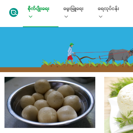
စိုက်ပျိုးရေး
မွေးမြူရေး
ရေလုပ်ငန်း