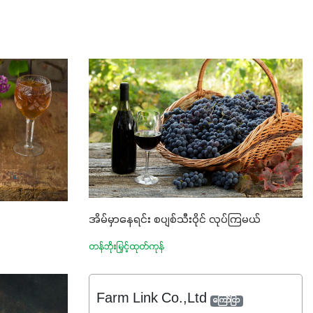
အိမ်မှာနေရင်း စပျစ်သီးဝိုင် လုပ်ကြမယ်
တန်ဘိုးမြှင့်ထုတ်ကုန်
Farm Link Co.,Ltd
ကြော်ငြာ