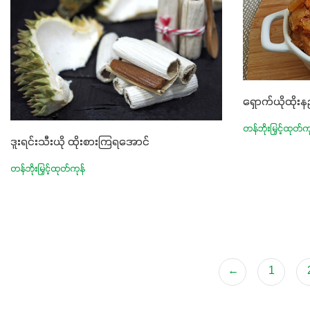
ရှောက်ယိုထိုးန
တန်ဘိုးမြှင့်ထုတ်က
ဒူးရင်းသီးယို ထိုးစားကြရအောင်
တန်ဘိုးမြှင့်ထုတ်ကုန်
←
1