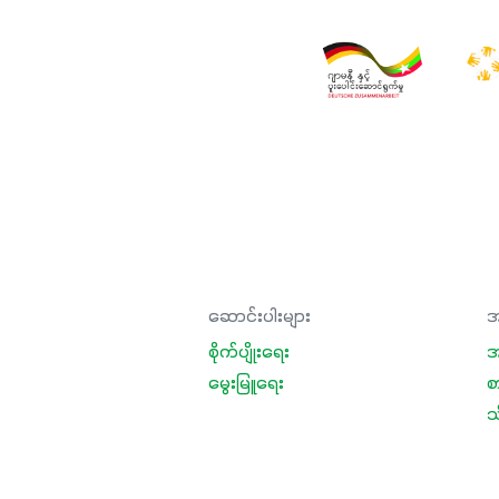
ဆောင်းပါးများ
အ
စိုက်ပျိုးရေး
အ
မွေးမြူရေး
စ
သီ