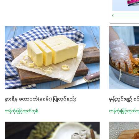
နွားနို့မှ ထောပတ်(မခမ်း) ပြုလုပ်နည်း
မုန်ညှင်းချဉ်
တန်ဘိုးမြှင့်ထုတ်ကုန်
တန်ဘိုးမြှင့်ထုတ်က