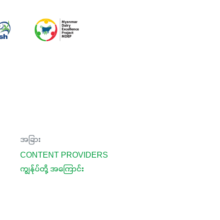
တည်ဆောက်မှုကို ပို၍သန်မာလာအောင်
အားပေးပါတယ်။ ဒါ့အပြင် ပန်းပွင့်ခြင်း၊
အသီးသီးခြင်း၊အစေ့တည်ခြင်းလုပ်ငန်းစဉ်
များကိုလည်း အားပေးပါတယ်။ လုံလောက်တဲ့
Potassium 8%က အပင်ရဲ့ ရောဂါဒဏ်၊
ရာသီဥတုဒဏ်ခံနိုင်ရည်ရှိမှုကို မြင့်တက်စေပြီး
အသီးအရည်အသွေး၊ အရွယ်အစားနဲ့
အရသာ ပိုမိုကောင်းမွန်စေဖို့အတွက် လိုအပ်
တဲ့အာဟာရဓာတ်ဖြစ်ပါတယ်။ ဟူးမစ်အက်စစ်
ပါဝင်ပေါင်းစပ်ထားတဲ့အတွက် အာဟာရဓာတ်
အခြား
စုပ်ယူမှုကောင်းမွန်လာခြင်း၊မြေဆီလွှာ
CONTENT PROVIDERS
ဖွဲ့စည်းပုံနှင့်ရေထိန်းနိုင်စွမ်းအားကောင်းလာ
ကျွန်ုပ်တို့ အကြောင်း
ခြင်းအပါအဝင် အကျိုးကျေးဇူးများစွာကိုရရှိ
စေမှာဖြစ်ပါတယ်။ စပါးအပါအဝင် နှံစားသီးနှံ
များ၊ပဲအမျိုးမျိုး၊ဟင်းသီးဟင်းရွက်နဲ့ ဥယျာဉ်
ခြံသီးနှံအားလုံးမှာ အသုံးပြုနိုင်တယ်ဆိုတော့