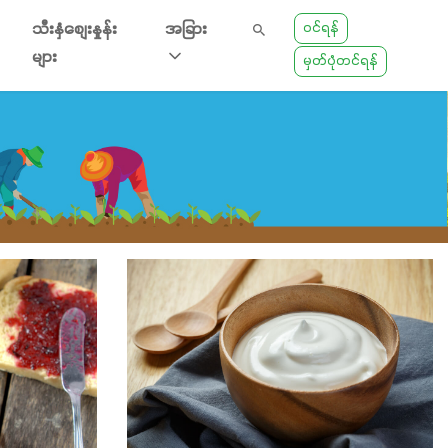
ဝင်ရန်
သီးနှံစျေးနှုန်း
အခြား
များ
မှတ်ပုံတင်ရန်