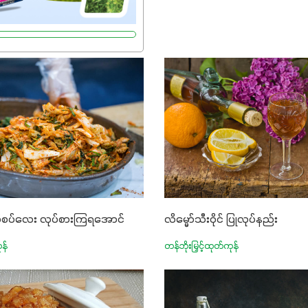
 စပ်စပ်လေး လုပ်စားကြရအောင်
လိမ္မော်သီးဝိုင် ပြုလုပ်နည်း
ုန်
တန်ဘိုးမြှင့်ထုတ်ကုန်