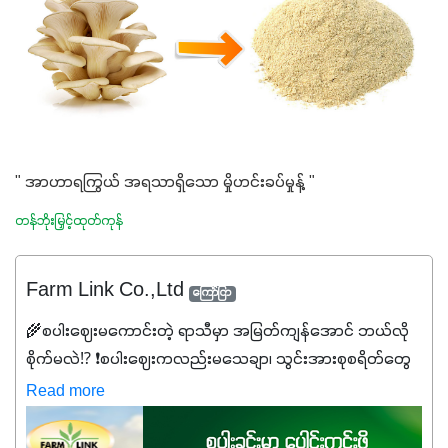
" အာဟာရကြွယ် အရသာရှိသော မှိုဟင်းခပ်မှုန့် "
တန်ဘိုးမြှင့်ထုတ်ကုန်
Farm Link Co.,Ltd
ကြော်ငြာ
🌾စပါးဈေးမကောင်းတဲ့ ရာသီမှာ အမြတ်ကျန်အောင် ဘယ်လို
စိုက်မလဲ⁉️ ❗စပါးဈေးကလည်းမသေချာ၊ သွင်းအားစုစရိတ်တွေ
ကလည်း တက်နေတဲ့ဒီလိုအချိန်မှာ သွင်းအားစုဖိုးကို လျှော့ချပြီး
Read more
အထွက်နှုန်းကို ထိန်းထားနိုင်မှ ဦးကြီးတို့ အဆင်ပြေမှာနော် ✔️ဒါ
ကြောင့် ကိုယ်သုံးသမျှ ကိုယ့်အတွက်အကျိုးရစေမယ့်