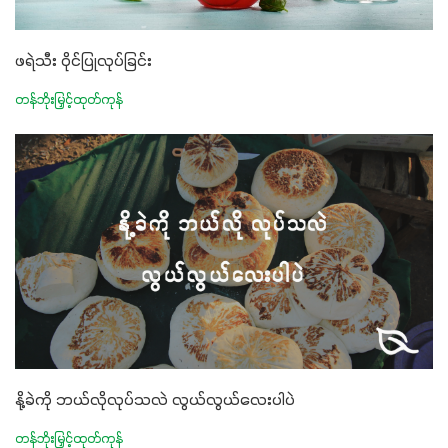
ဖရဲသီး ဝိုင်ပြုလုပ်ခြင်း
တန်ဘိုးမြှင့်ထုတ်ကုန်
နို့ခဲကို ဘယ်လိုလုပ်သလဲ လွယ်လွယ်လေးပါပဲ
တန်ဘိုးမြှင့်ထုတ်ကုန်