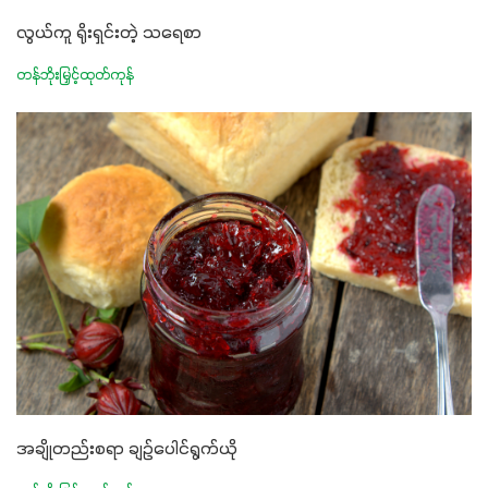
လွယ်ကူ ရိုးရှင်းတဲ့ သရေစာ
တန်ဘိုးမြှင့်ထုတ်ကုန်
အချိုတည်းစရာ ချဉ်ပေါင်ရွက်ယို