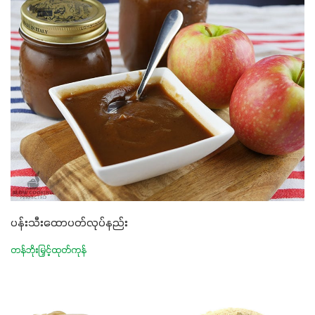
ပန်းသီးထောပတ်လုပ်နည်း
တန်ဘိုးမြှင့်ထုတ်ကုန်