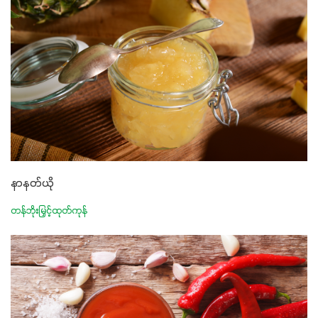
ဖြစ်ပါတယ်။ ဟူးမစ်အက်စစ်ပါဝင်ပေါင်းစပ်ထားတဲ့အတွက်
အာဟာရဓာတ်စုပ်ယူမှုကောင်းမွန်လာခြင်း၊မြေဆီလွှာဖွဲ့စည်းပုံ
နှင့်ရေထိန်းနိုင်စွမ်းအားကောင်းလာခြင်းအပါအဝင်
အကျိုးကျေးဇူးများစွာကိုရရှိစေမှာဖြစ်ပါတယ်။ စပါးအပါအဝင်
နှံစားသီးနှံများ၊ပဲအမျိုးမျိုး၊ဟင်းသီးဟင်းရွက်နဲ့ ဥယျာဉ်ခြံသီးနှံ
အားလုံးမှာ အသုံးပြုနိုင်တယ်ဆိုတော့ တစ်မျိုးတည်းနဲ့ အားလုံး
ပါဖက်(perfect)မယ့် စမတ်သီးစုံနော် အရွေးမမှားတာသေချာပြီ
မလို့ အတွေးမများဘဲ သီးနှံတိုင်းကြီးထွားအောင် ဖန်းလင့်ရဲ့ #စ
မတ်သီးစုံကို သုံးကြပါစို့....
နာနတ်ယို
တန်ဘိုးမြှင့်ထုတ်ကုန်