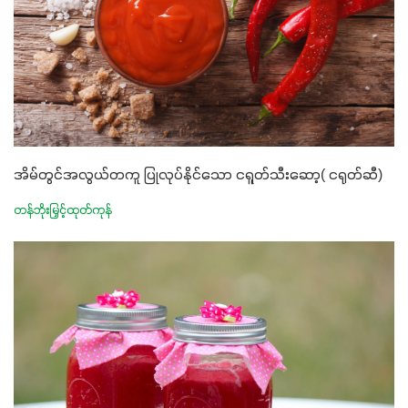
အိမ်တွင်အလွယ်တကူ ပြုလုပ်နိုင်သော ငရူတ်သီးဆော့( ငရုတ်ဆီ)
တန်ဘိုးမြှင့်ထုတ်ကုန်