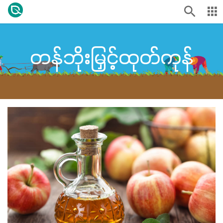
တန်ဘိုးမြှင့်ထုတ်ကုန်