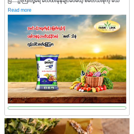
ပြီ.....ဦးကြီးတို့ရေ ‌လေထီးခုန်ချင်ပေမယ့် စမတ်သီးစုံကို မသိ
သေးရင်တော့ ဒီစာလေးကို ဆက်ဖတ်‌ပေးပါ #စမတ်သီးစုံဆိုတာ
Read more
အပင်တိုင်းအတွက် အဓိကအာဟာရNPK (19:7:8)နဲ့ #ဟူးမစ်
အက်စစ်တို့ အချိုးကျ ပေါင်းစပ်ထားတဲ့ ကွန်ပေါင်း
ဓာတ်မြေဩဇာဖြစ်ပါတယ်။ အဓိကအကျိုးကျေးဇူးတွေအနေနဲ့
ကတော့ နိုက်ထရိုဂျင် 19%ပါဝင်တဲ့အတွက် ကလိုရိုဖီးလ်ဖွဲ့စည်း
မှုကို အားပေးကာ သီးနှံပင်များ၏အရွက်များစိမ်းလန်းသန်စွမ်း
ပြီး အစာချက်လုပ်မှုအားကောင်းစေပါတယ်။ အပင်၏ပင်ပိုင်း
ကြီးထွားမှုကို တိုးမြင့်စေကာ အပင်သန်၍ အကြီးမြန်စေပါတယ်။
သင့်တော်တဲ့ Phosphorus 7%ပါဝင်မှုကြောင့် အပင်ရဲ့ အမြစ်
ဖွဲ့စည်းတည်ဆောက်မှုကို ပို၍သန်မာလာအောင် အားပေးပါ
တယ်။ ဒါ့အပြင် ပန်းပွင့်ခြင်း၊အသီးသီးခြင်း၊အစေ့တည်ခြင်း
လုပ်ငန်းစဉ်များကိုလည်း အားပေးပါတယ်။ လုံလောက်တဲ့
Potassium 8%က အပင်ရဲ့ ရောဂါဒဏ်၊ရာသီဥတုဒဏ်ခံနိုင်ရည်
ရှိမှုကို မြင့်တက်စေပြီး အသီးအရည်အသွေး၊ အရွယ်အစားနဲ့
အရသာ ပိုမိုကောင်းမွန်စေဖို့အတွက် လိုအပ်တဲ့အာဟာရဓာတ်