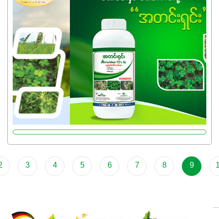
အရည်အသွေးစိတ်ချရတဲ့ သွင်းအားစုပစ္စည်းတွေကိုပဲ ရွေးချယ်
သုံးသင့်ပါတယ်။
2
3
4
5
6
7
8
9