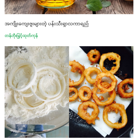
အကျိုးကျေးဇူးများတဲ့ ပန်းသီးရှာလကာရည်
တန်ဘိုးမြှင့်ထုတ်ကုန်