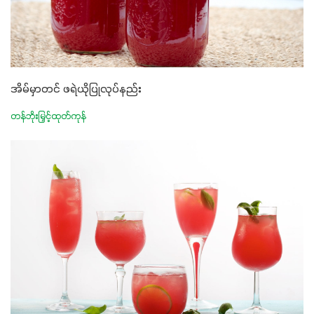
အိမ်မှာတင် ဖရဲယိုပြုလုပ်နည်း
တန်ဘိုးမြှင့်ထုတ်ကုန်