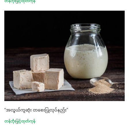
တန်ဘိုးမြှင့်ထုတ်ကုန်
“အလွယ်ကူဆုံး တစေးပြုလုပ်နည်း”
တန်ဘိုးမြှင့်ထုတ်ကုန်