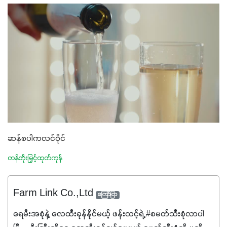
ဆန်စပါကလင်ဝိုင်
တန်ဘိုးမြှင့်ထုတ်ကုန်
Farm Link Co.,Ltd
ကြော်ငြာ
ရေမီးအစုံနဲ့ လေထီးခုန်နိုင်မယ့် ဖန်းလင့်ရဲ့ #စမတ်သီးစုံလာပါ