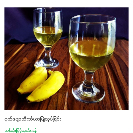
ငှက်ပျောသီးဘီယာပြုလုပ်ခြင်း
တန်ဘိုးမြှင့်ထုတ်ကုန်