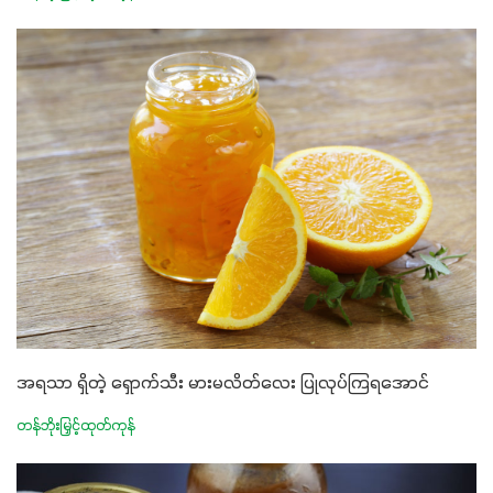
အရသာ ရှိတဲ့ ရှောက်သီး မားမလိတ်လေး ပြုလုပ်ကြရအောင်
တန်ဘိုးမြှင့်ထုတ်ကုန်